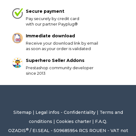
Secure payment
Pay securely by credit card
with our partner Payplug®
Immediate download
Receive your download link by email
as soon as your order is validated
Superhero Seller Addons
Prestashop community developer
since 2013
Sitemap
|
Legal infos - Confidentiality
|
Terms and
conditions
|
Cookies charter
|
F.A.Q.
®
OZADIS
/ EI.SEAL - 509685954 RCS ROUEN - VAT not